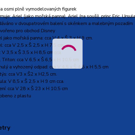
a osmi plně vymodelovaných figurek
rnuje: Ariel (jako mořská panna), Ariel (na souši), princ Eric, Urs
áváno v dvoupatrovém balení s okénkem a malebným pozadím
vořeno pro obchod Disney
el jako mořská panna: cca V 4 x Š 3 x H 9 cm.
el: cca V 2,5 x Š 2,5 x H 7,5 cm.
c: V 3,5 x Š 3,5 x H 8,5 cm cca.
l Triton: cca V 6,5 x Š 6,5 x H 10,5 cm
nulý a vyhozený odpad: cca V 4,5 x Š 4,5 x H 5,5 cm
týs: cca V3 x Š2 x H2,5 cm.
ula: V 8,5 x Š 2,5 x H 9 cm cca.
ení: cca V 28 x Š 23 x H 10,5 cm
obeno z plastu
etry