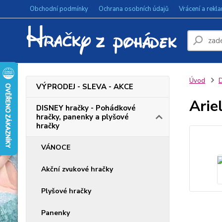
Obchodní podmínky
Ochrana osobních údajů
Vrácení a rekl
Úvod
D
VÝPRODEJ - SLEVA - AKCE
Arie
DISNEY hračky - Pohádkové
hračky, panenky a plyšové
hračky
VÁNOCE
Akční zvukové hračky
Plyšové hračky
Panenky