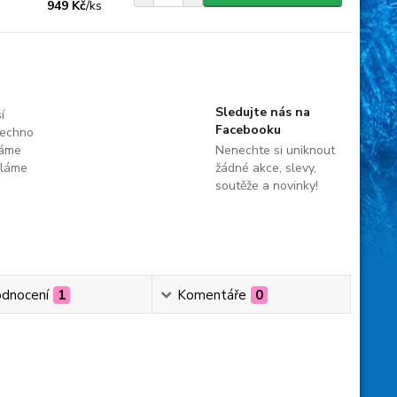
949 Kč
/
ks
Sledujte nás na
í
Facebooku
šechno
máme
Nenechte si uniknout
íláme
žádné akce, slevy,
soutěže a novinky!
dnocení
1
Komentáře
0