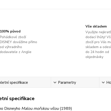
Vše skladem
100% původ
Využijte nejkratš
Pohádkové zboží
dodací lhůty! V
DISNEY dovážíme přímo
zboží pro Vás 
od výhradního
skladem a odes
dodavatele z Anglie
do 24 hodin od
objednávky
etní specifikace
Parametry
Ho
tní specifikace
áno Disneyho
Malou mořskou vílou
(1989)