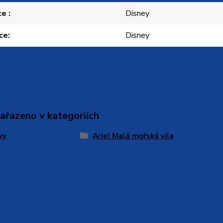
ce
Disney
ce
Disney
zařazeno v kategoriích
ky
Ariel Malá mořská víla