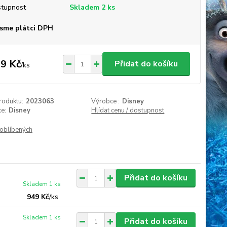
tupnost
Skladem 2 ks
sme plátci DPH
9 Kč
Přidat do košíku
/
ks
roduktu:
2023063
Výrobce :
Disney
e:
Disney
Hlídat cenu / dostupnost
oblíbených
Přidat do košíku
Skladem 1 ks
949 Kč
/
ks
Skladem 1 ks
Přidat do košíku