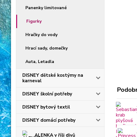
Panenky limitované
Figurky
Hračky do vody
Hrací sady, domečky
Auta, Letadla
DISNEY dětské kostýmy na
karneval
Podobn
DISNEY školní potřeby
DISNEY bytový textil
DISNEY domácí potřeby
ALENKA v říši divů