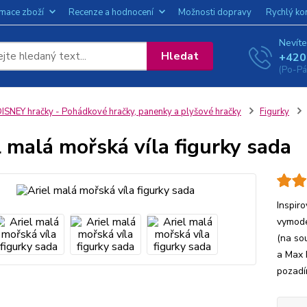
amace zboží
Recenze a hodnocení
Možnosti dopravy
Rychlý ko
Nevíte
Hledat
+420
(Po-Pá
ISNEY hračky - Pohádkové hračky, panenky a plyšové hračky
Figurky
l malá mořská víla figurky sada
Inspir
vymode
(na sou
a Max 
pozadí