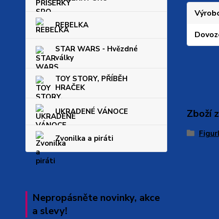
Výrob
REBELKA
Dovoz
STAR WARS - Hvězdné
války
TOY STORY, PŘÍBĚH
HRAČEK
UKRADENÉ VÁNOCE
Zboží 
Figur
Zvonilka a piráti
Nepropásněte novinky, akce
a slevy!