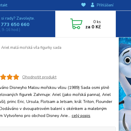
ntakt
Přihlášení
 si rady? Zavolejte.
0
ks
 773 650 660
za
0 Kč
, 9-16 hod.)
Ariel malá mořská víla figurky sada
Ohodnotit produkt
ováno Disneyho Malou mořskou vílou (1989) Sada osmi plně
lovaných figurek Zahrnuje: Ariel (jako mořská panna), Ariel
ši), princ Eric, Ursula, Flotsam a Jetsam, král Triton, Flounder
Dodáváno v dvoupatrovém balení s okénkem a malebným
m Vytvořeno pro obchod Disney Arie...
celý popis