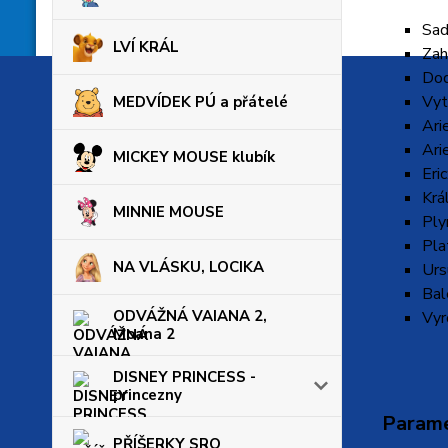
Sad
LVÍ KRÁL
Zah
Dod
Vyt
MEDVÍDEK PÚ a přátelé
Ari
Ari
MICKEY MOUSE klubík
Eri
Krá
MINNIE MOUSE
Ply
Pla
NA VLÁSKU, LOCIKA
Urs
Bal
ODVÁŽNÁ VAIANA 2,
Vyr
Moana 2
DISNEY PRINCESS -
princezny
Param
PŘÍŠERKY SRO