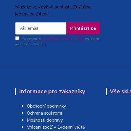
Můžete se kdykoli odhlásit. Zasíláme
jednou za 14 dní.
Přihlásit se
Souhlasím se
zpracováním osobních údajů
za účelem
rozesílky newsletteru.
Informace pro zákazníky
Vše skl
Obchodní podmínky
Ochrana soukromí
Možnosti dopravy
Vrácení zboží v 14denní lhůtě