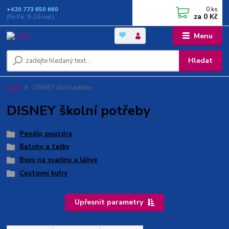
0
ks
+420 773 650 660
za
0 Kč
(Po-Pá, 9-16 hod.)
Menu
Hledat
Úvod
DISNEY školní potřeby
DISNEY školní potřeby
Penály, pouzdra
Batohy a tašky
Boxy na svačinu a láhve
Cestovní kufry
Upřesnit parametry