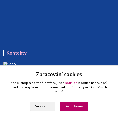
Kontakty
Zpracování cookies
+420 773 650 660
(Po-Pá, 9-16 hod.)
Náš e-shop a partneři potřebují Váš
souhlas
s použitím souborů
cookies, aby Vám mohli zobrazovat informace týkající se Vašich
info@hrackyzpohadek.cz
zájmů.
Souhlasím
Nastavení