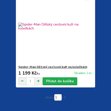
Spider-Man Dětský cestovní kufr na kolečkách
1 199 Kč
Skladem 2 ks
/
ks
Přidat do košíku
strana
z 1