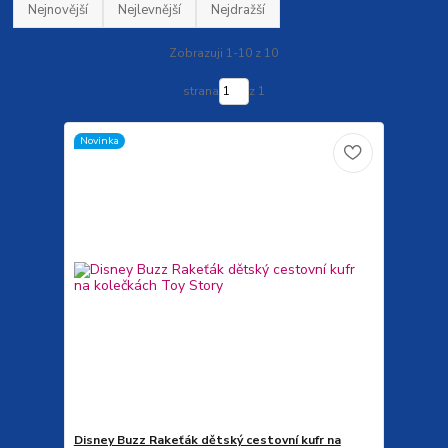
Nejnovější
Nejlevnější
Nejdražší
Zobrazuji 1-10 z 10
strana
z 1
Novinka
Disney Buzz Rakeťák dětský cestovní kufr na