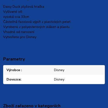
Daisy Duck plyšová hračka
Vyšívané oči
vysoká cca 33cm
Částečná fazolová výplň z plastických pelet
Vyrobeno z polyesterových vláken a plastu
Vhodné od narození
Vytvořeno pro Disney
Parametry
Výrobce
Disney
Dovozce
Disney
Zboží zařazeno v kategoriích