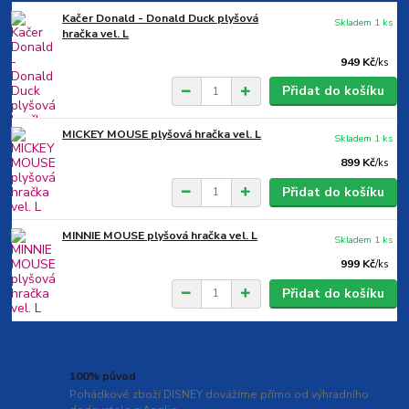
Kačer Donald - Donald Duck plyšová
Skladem 1 ks
hračka vel. L
949 Kč
/
ks
Přidat do košíku
MICKEY MOUSE plyšová hračka vel. L
Skladem 1 ks
899 Kč
/
ks
Přidat do košíku
MINNIE MOUSE plyšová hračka vel. L
Skladem 1 ks
999 Kč
/
ks
Přidat do košíku
100% původ
Pohádkové zboží DISNEY dovážíme přímo od výhradního