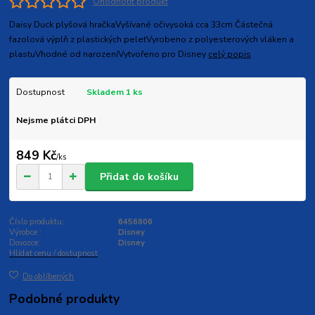
Ohodnotit produkt
Daisy Duck plyšová hračkaVyšívané očivysoká cca 33cm Částečná
fazolová výplň z plastických peletVyrobeno z polyesterových vláken a
plastuVhodné od narozeníVytvořeno pro Disney
celý popis
Dostupnost
Skladem 1 ks
Nejsme plátci DPH
849 Kč
/
ks
Přidat do košíku
Číslo produktu:
6456806
Výrobce :
Disney
Dovozce:
Disney
Hlídat cenu / dostupnost
Do oblíbených
Podobné produkty