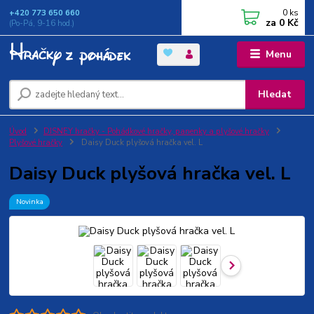
0
ks
+420 773 650 660
za
0 Kč
(Po-Pá, 9-16 hod.)
Menu
Hledat
Úvod
DISNEY hračky - Pohádkové hračky, panenky a plyšové hračky
Plyšové hračky
Daisy Duck plyšová hračka vel. L
Daisy Duck plyšová hračka vel. L
Novinka