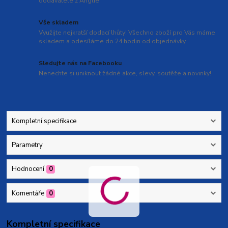
dodavatele z Anglie
Vše skladem
Využijte nejkratší dodací lhůty! Všechno zboží pro Vás máme
skladem a odesíláme do 24 hodin od objednávky
Sledujte nás na Facebooku
Nenechte si uniknout žádné akce, slevy, soutěže a novinky!
Kompletní specifikace
Parametry
Hodnocení
0
Komentáře
0
Kompletní specifikace