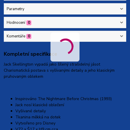
Parametry
Hodnocení
0
Komentáře
0
Kompletní specifikace
Jack Skellington vypadá jako šílený strašidelný jásot
Charismatická postava s vyšívanými detaily a jeho klasickým
pruhovaným oblekem
Inspirováno The Nightmare Before Christmas (1993)
Jack nosí klasické oblečení
Vyšívané detaily
Tkanina měkká na dotek
Vytvořeno pro Disney
V72 x Š17 x H9 cm cca.