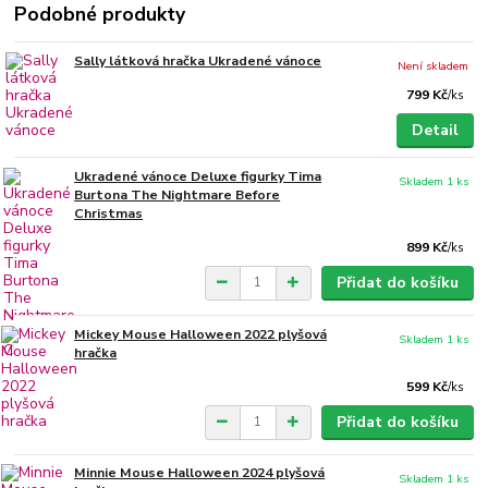
Podobné produkty
Sally látková hračka Ukradené vánoce
Není skladem
799 Kč
/
ks
Detail
Ukradené vánoce Deluxe figurky Tima
Skladem 1 ks
Burtona The Nightmare Before
Christmas
899 Kč
/
ks
Přidat do košíku
Mickey Mouse Halloween 2022 plyšová
Skladem 1 ks
hračka
599 Kč
/
ks
Přidat do košíku
Minnie Mouse Halloween 2024 plyšová
Skladem 1 ks