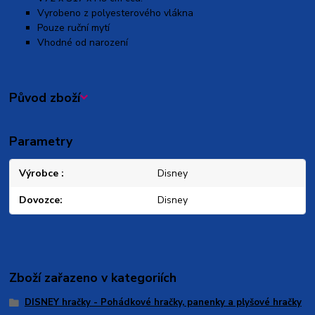
Vyrobeno z polyesterového vlákna
Pouze ruční mytí
Vhodné od narození
Původ zboží
Parametry
Výrobce
Disney
Dovozce
Disney
Zboží zařazeno v kategoriích
DISNEY hračky - Pohádkové hračky, panenky a plyšové hračky