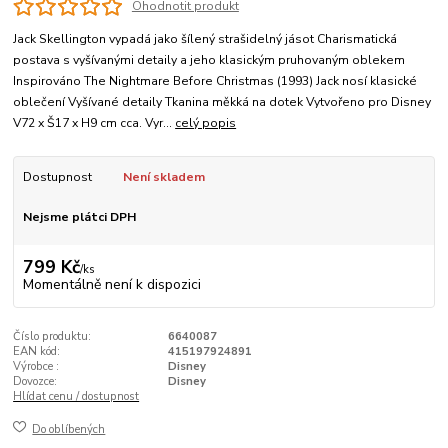
Ohodnotit produkt
Jack Skellington vypadá jako šílený strašidelný jásot Charismatická
postava s vyšívanými detaily a jeho klasickým pruhovaným oblekem
Inspirováno The Nightmare Before Christmas (1993) Jack nosí klasické
oblečení Vyšívané detaily Tkanina měkká na dotek Vytvořeno pro Disney
V72 x Š17 x H9 cm cca. Vyr...
celý popis
Dostupnost
Není skladem
Nejsme plátci DPH
799 Kč
/
ks
Momentálně není k dispozici
Číslo produktu:
6640087
EAN kód:
415197924891
Výrobce :
Disney
Dovozce:
Disney
Hlídat cenu / dostupnost
Do oblíbených