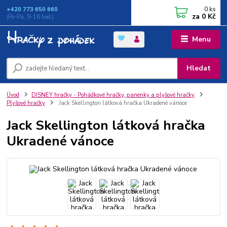
0
ks
+420 773 650 660
za
0 Kč
(Po-Pá, 9-16 hod.)
Menu
Hledat
Úvod
DISNEY hračky - Pohádkové hračky, panenky a plyšové hračky
Plyšové hračky
Jack Skellington látková hračka Ukradené vánoce
Jack Skellington látková hračka
Ukradené vánoce