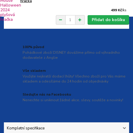
hračka
499 Kč
/
ks
Přidat do košíku
100% původ
Pohádkové zboží DISNEY dovážíme přímo od výhradního
dodavatele z Anglie
Vše skladem
Využijte nejkratší dodací lhůty! Všechno zboží pro Vás máme
skladem a odesíláme do 24 hodin od objednávky
Sledujte nás na Facebooku
Nenechte si uniknout žádné akce, slevy, soutěže a novinky!
Kompletní specifikace