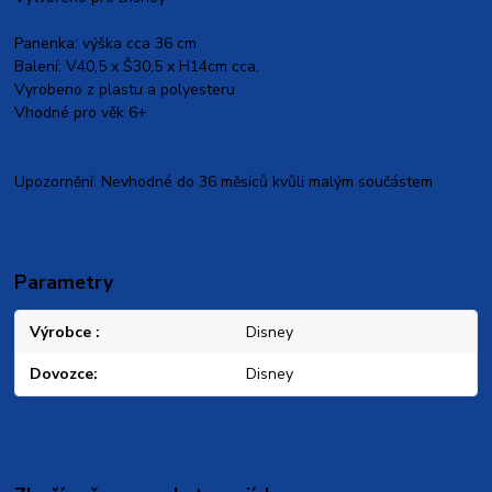
Panenka: výška cca 36 cm
Balení: V40,5 x Š30,5 x H14cm cca.
Vyrobeno z plastu a polyesteru
Vhodné pro věk 6+
Upozornění: Nevhodné do 36 měsíců kvůli malým součástem
Parametry
Výrobce
Disney
Dovozce
Disney