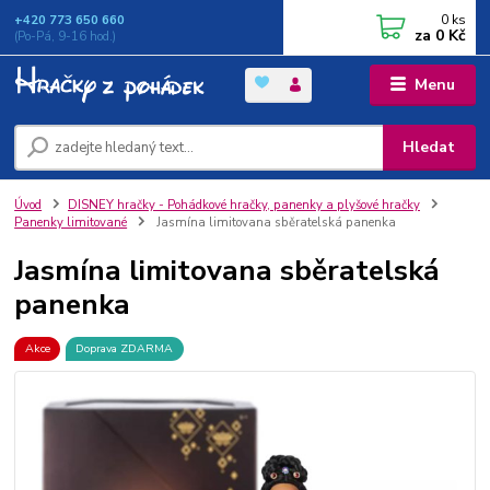
0
ks
+420 773 650 660
za
0 Kč
(Po-Pá, 9-16 hod.)
Menu
Hledat
Úvod
DISNEY hračky - Pohádkové hračky, panenky a plyšové hračky
Panenky limitované
Jasmína limitovana sběratelská panenka
Jasmína limitovana sběratelská
panenka
Akce
Doprava ZDARMA