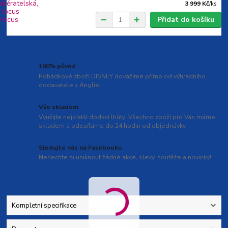
3 999 Kč
/
ks
Přidat do košíku
100% původ
Pohádkové zboží DISNEY dovážíme přímo od výhradního
dodavatele z Anglie
Vše skladem
Využijte nejkratší dodací lhůty! Všechno zboží pro Vás máme
skladem a odesíláme do 24 hodin od objednávky
Sledujte nás na Facebooku
Nenechte si uniknout žádné akce, slevy, soutěže a novinky!
Kompletní specifikace