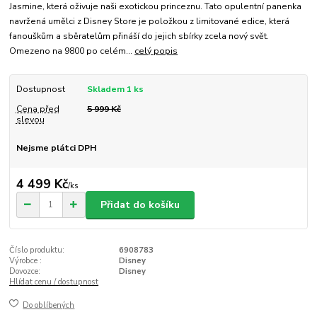
Jasmine, která oživuje naši exotickou princeznu. Tato opulentní panenka
navržená umělci z Disney Store je položkou z limitované edice, která
fanouškům a sběratelům přináší do jejich sbírky zcela nový svět.
Omezeno na 9800 po celém...
celý popis
Dostupnost
Skladem 1 ks
Cena před
5 999 Kč
slevou
Nejsme plátci DPH
4 499 Kč
/
ks
Přidat do košíku
Číslo produktu:
6908783
Výrobce :
Disney
Dovozce:
Disney
Hlídat cenu / dostupnost
Do oblíbených