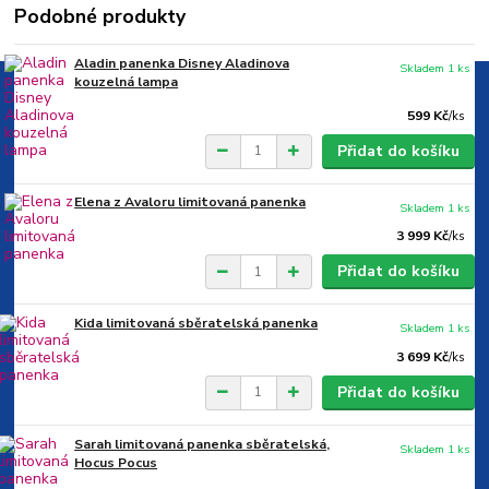
Podobné produkty
Aladin panenka Disney Aladinova
Skladem 1 ks
kouzelná lampa
599 Kč
/
ks
Přidat do košíku
Elena z Avaloru limitovaná panenka
Skladem 1 ks
3 999 Kč
/
ks
Přidat do košíku
Kida limitovaná sběratelská panenka
Skladem 1 ks
3 699 Kč
/
ks
Přidat do košíku
Sarah limitovaná panenka sběratelská,
Skladem 1 ks
Hocus Pocus