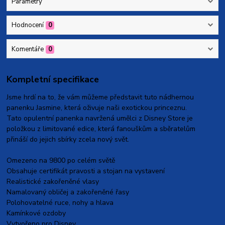
Parametry
Hodnocení
0
Komentáře
0
Kompletní specifikace
Jsme hrdí na to, že vám můžeme představit tuto nádhernou
panenku Jasmine, která oživuje naši exotickou princeznu.
Tato opulentní panenka navržená umělci z Disney Store je
položkou z limitované edice, která fanouškům a sběratelům
přináší do jejich sbírky zcela nový svět.
Omezeno na 9800 po celém světě
Obsahuje certifikát pravosti a stojan na vystavení
Realistické zakořeněné vlasy
Namalovaný obličej a zakořeněné řasy
Polohovatelné ruce, nohy a hlava
Kamínkové ozdoby
Vytvořeno pro Disney