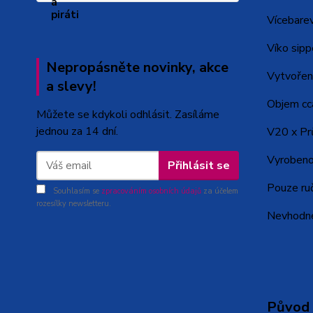
Vícebare
Víko sipp
Nepropásněte novinky, akce
Vytvořen
a slevy!
Objem cc
Můžete se kdykoli odhlásit. Zasíláme
jednou za 14 dní.
V20 x Pr
Vyrobeno 
Přihlásit se
Pouze ruč
Souhlasím se
zpracováním osobních údajů
za účelem
rozesílky newsletteru.
Nevhodné
Původ 