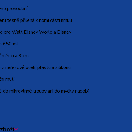
vné provedení
eru těsně přiléhá k horní části hrnku
o pro Walt Disney World a Disney
a 650 ml.
ůměr cca 9 cm.
z nerezové oceli, plastu a silikonu
ní mytí
 do mikrovlnné trouby ani do myčky nádobí
zboží