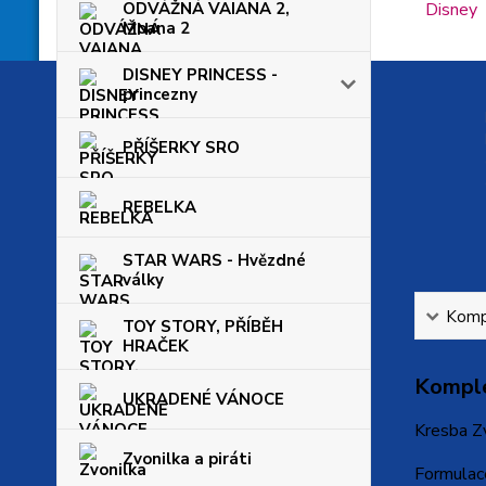
ODVÁŽNÁ VAIANA 2,
Moana 2
DISNEY PRINCESS -
princezny
PŘÍŠERKY SRO
REBELKA
STAR WARS - Hvězdné
války
Kompl
TOY STORY, PŘÍBĚH
HRAČEK
Komple
UKRADENÉ VÁNOCE
Kresba Zv
Zvonilka a piráti
Formulac