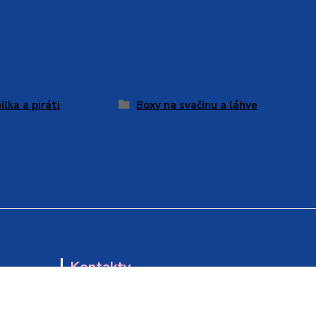
ilka a piráti
Boxy na svačinu a láhve
Kontakty
UVĚ!