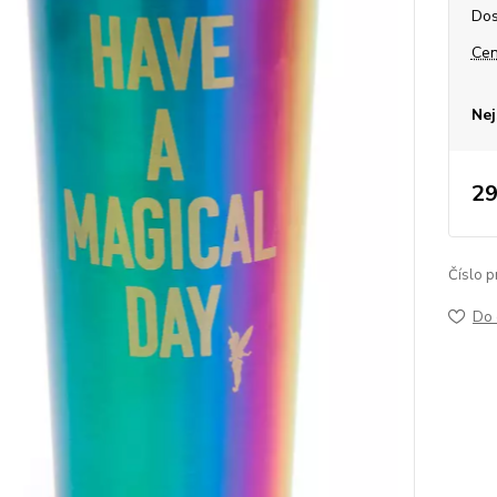
Dos
Cen
Nej
29
Číslo p
Do 