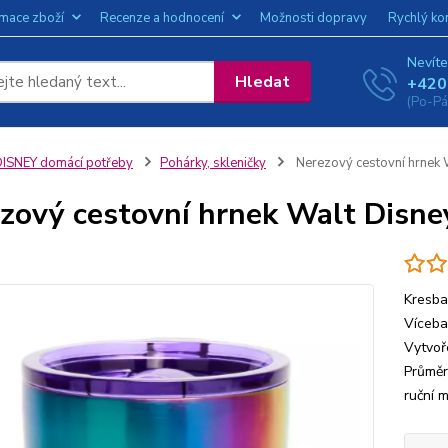
amace zboží
Recenze a hodnocení
Možnosti dopravy
Rychlý ko
Nevíte
Hledat
+420
(Po-Pá
ISNEY domácí potřeby
Pohárky, skleničky
Nerezový cestovní hrnek 
zový cestovní hrnek Walt Disne
Kresba
Víceba
Vytvoř
Průměr
ruční 