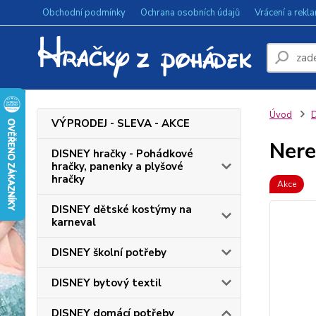
Obchodní podmínky
Ochrana osobních údajů
Vrácení a rekl
Úvod
D
VÝPRODEJ - SLEVA - AKCE
Nere
DISNEY hračky - Pohádkové
hračky, panenky a plyšové
hračky
Akce
DISNEY dětské kostýmy na
karneval
DISNEY školní potřeby
DISNEY bytový textil
DISNEY domácí potřeby