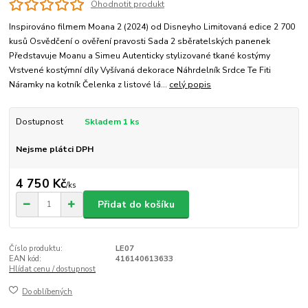
Ohodnotit produkt
Inspirováno filmem Moana 2 (2024) od Disneyho Limitovaná edice 2 700
kusů Osvědčení o ověření pravosti Sada 2 sběratelských panenek
Představuje Moanu a Simeu Autenticky stylizované tkané kostýmy
Vrstvené kostýmní díly Vyšívaná dekorace Náhrdelník Srdce Te Fiti
Náramky na kotník Čelenka z listové lá...
celý popis
Dostupnost
Skladem 1 ks
Nejsme plátci DPH
4 750 Kč
/
ks
Přidat do košíku
Číslo produktu:
LE07
EAN kód:
416140613633
Hlídat cenu / dostupnost
Do oblíbených