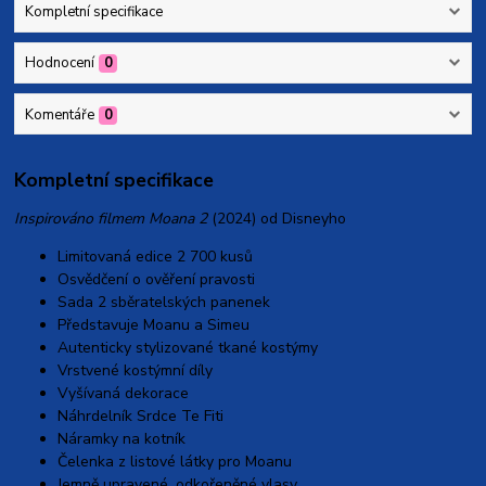
Kompletní specifikace
Hodnocení
0
Komentáře
0
Kompletní specifikace
Inspirováno filmem Moana 2
(2024) od Disneyho
Limitovaná edice 2 700 kusů
Osvědčení o ověření pravosti
Sada 2 sběratelských panenek
Představuje Moanu a Simeu
Autenticky stylizované tkané kostýmy
Vrstvené kostýmní díly
Vyšívaná dekorace
Náhrdelník Srdce Te Fiti
Náramky na kotník
Čelenka z listové látky pro Moanu
Jemně upravené, odkořeněné vlasy