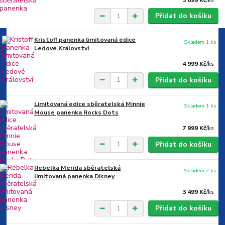
/
ks
Přidat do košíku
Kristoff panenka limitovaná edice
Skladem 1 ks
Ledové Království
4 999 Kč
/
ks
Přidat do košíku
Limitovaná edice sběratelská Minnie
Skladem 1 ks
Mouse panenka Rocks Dots
7 999 Kč
/
ks
Přidat do košíku
Rebelka Merida sběratelská
Skladem 2 ks
limitovaná panenka Disney
3 499 Kč
/
ks
Přidat do košíku