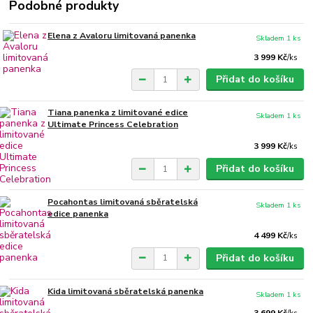
Podobné produkty
Elena z Avaloru limitovaná panenka
Skladem 1 ks
3 999 Kč
/
ks
Přidat do košíku
Tiana panenka z limitované edice
Skladem 1 ks
Ultimate Princess Celebration
3 999 Kč
/
ks
Přidat do košíku
Pocahontas limitovaná sběratelská
Skladem 1 ks
edice panenka
4 499 Kč
/
ks
Přidat do košíku
Kida limitovaná sběratelská panenka
Skladem 1 ks
3 699 Kč