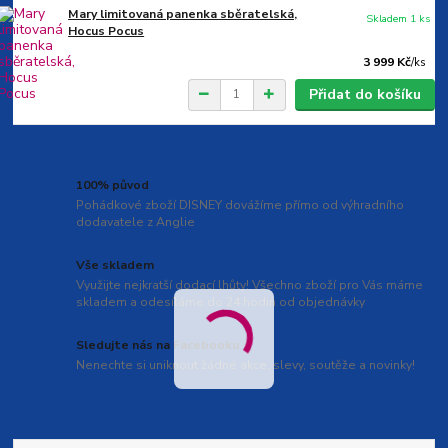
Mary limitovaná panenka sběratelská,
Skladem 1 ks
Hocus Pocus
3 999 Kč
/
ks
Přidat do košíku
100% původ
Pohádkové zboží DISNEY dovážíme přímo od výhradního
dodavatele z Anglie
Vše skladem
Využijte nejkratší dodací lhůty! Všechno zboží pro Vás máme
skladem a odesíláme do 24 hodin od objednávky
Sledujte nás na Facebooku
Nenechte si uniknout žádné akce, slevy, soutěže a novinky!