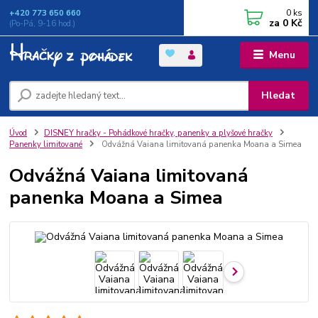
0
ks
+420 773 650 660
za
0 Kč
(Po-Pá, 9-16 hod.)
Menu
Hledat
Úvod
DISNEY hračky - Pohádkové hračky, panenky a plyšové hračky
Panenky limitované
Odvážná Vaiana limitovaná panenka Moana a Simea
Odvážná Vaiana limitovaná
panenka Moana a Simea