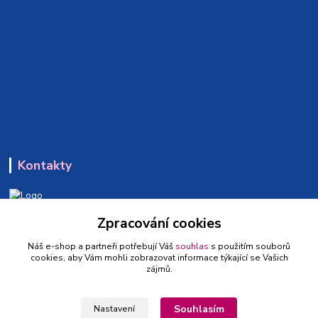
Kontakty
Zpracování cookies
+420 773 650 660
(Po-Pá, 9-16 hod.)
Náš e-shop a partneři potřebují Váš
souhlas
s použitím souborů
cookies, aby Vám mohli zobrazovat informace týkající se Vašich
info@hrackyzpohadek.cz
zájmů.
Souhlasím
Nastavení