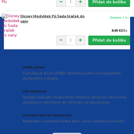
Přidat do košíku
Disney Medvídek Pú Sada hraček do
Skladem 2 ks
vany
649 Kč
/
ks
Přidat do košíku
100% původ
Pohádkové zboží DISNEY dovážíme přímo od výhradního
dodavatele z Anglie
Vše skladem
Využijte nejkratší dodací lhůty! Všechno zboží pro Vás máme
skladem a odesíláme do 24 hodin od objednávky
Sledujte nás na Facebooku
Nenechte si uniknout žádné akce, slevy, soutěže a novinky!