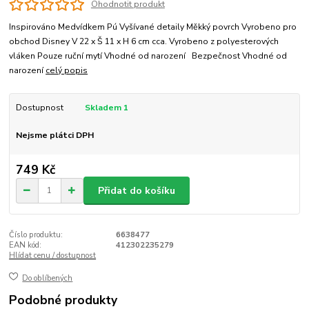
Ohodnotit produkt
Inspirováno Medvídkem Pú Vyšívané detaily Měkký povrch Vyrobeno pro
obchod Disney V 22 x Š 11 x H 6 cm cca. Vyrobeno z polyesterových
vláken Pouze ruční mytí Vhodné od narození Bezpečnost Vhodné od
narození
celý popis
Dostupnost
Skladem 1
Nejsme plátci DPH
749 Kč
Přidat do košíku
Číslo produktu:
6638477
EAN kód:
412302235279
Hlídat cenu / dostupnost
Do oblíbených
Podobné produkty