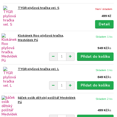
TYGR plyšová hračka vel. S
Není skladem
499 Kč
Detail
Klokánek Roo plyšová hračka,
Skladem 1 ks
Medvídek Pú
949 Kč
/
ks
Přidat do košíku
TYGR plyšová hračka vel. L
Skladem 1 ks
849 Kč
/
ks
Přidat do košíku
Ijáček oslík dětský polštář Medvídek
Skladem 2 ks
Pú
499 Kč
/
ks