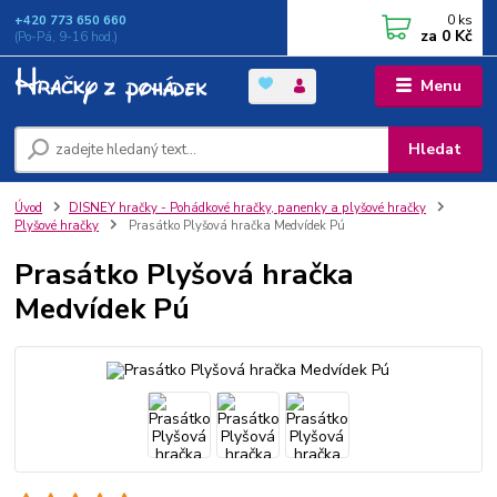
0
ks
+420 773 650 660
za
0 Kč
(Po-Pá, 9-16 hod.)
Menu
Hledat
Úvod
DISNEY hračky - Pohádkové hračky, panenky a plyšové hračky
Plyšové hračky
Prasátko Plyšová hračka Medvídek Pú
Prasátko Plyšová hračka
Medvídek Pú