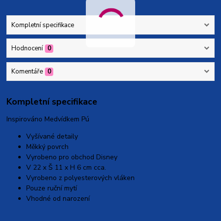
Kompletní specifikace
Hodnocení
0
Komentáře
0
Kompletní specifikace
Inspirováno Medvídkem Pú
Vyšívané detaily
Měkký povrch
Vyrobeno pro obchod Disney
V 22 x Š 11 x H 6 cm cca.
Vyrobeno z polyesterových vláken
Pouze ruční mytí
Vhodné od narození