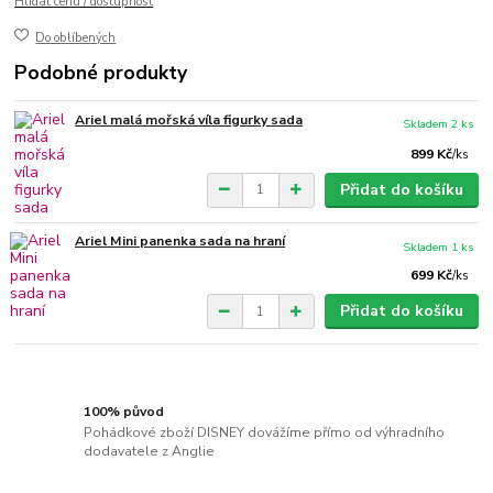
Hlídat cenu / dostupnost
Do oblíbených
Podobné produkty
Ariel malá mořská víla figurky sada
Skladem 2 ks
899 Kč
/
ks
Přidat do košíku
Ariel Mini panenka sada na hraní
Skladem 1 ks
699 Kč
/
ks
Přidat do košíku
100% původ
Pohádkové zboží DISNEY dovážíme přímo od výhradního
dodavatele z Anglie