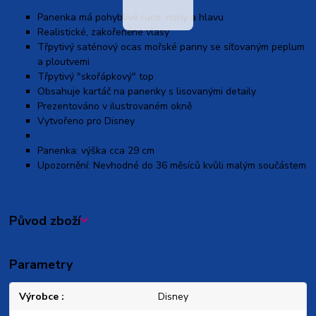
Panenka má pohyblivé ruce, nohy a hlavu
Realistické, zakořeněné vlasy
Třpytivý saténový ocas mořské panny se síťovaným peplum
a ploutvemi
Třpytivý "skořápkový" top
Obsahuje kartáč na panenky s lisovanými detaily
Prezentováno v ilustrovaném okně
Vytvořeno pro Disney
Panenka: výška cca 29 cm
Upozornění: Nevhodné do 36 měsíců kvůli malým součástem
Původ zboží
Parametry
Výrobce
Disney