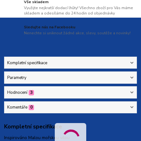
Vše skladem
Využijte nejkratší dodací lhůty! Všechno zboží pro Vás máme
skladem a odesíláme do 24 hodin od objednávky
Sledujte nás na Facebooku
Nenechte si uniknout žádné akce, slevy, soutěže a novinky!
Kompletní specifikace
Parametry
Hodnocení
3
Komentáře
0
Kompletní specifikace
Inspirováno Malou mořskou vílou