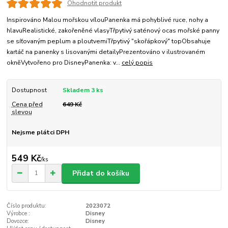
Ohodnotit produkt
Inspirováno Malou mořskou vílouPanenka má pohyblivé ruce, nohy a
hlavuRealistické, zakořeněné vlasyTřpytivý saténový ocas mořské panny
se síťovaným peplum a ploutvemiTřpytivý "skořápkový" topObsahuje
kartáč na panenky s lisovanými detailyPrezentováno v ilustrovaném
okněVytvořeno pro DisneyPanenka: v...
celý popis
Dostupnost
Skladem 3 ks
Cena před
649 Kč
slevou
Nejsme plátci DPH
549 Kč
/
ks
Přidat do košíku
Číslo produktu:
2023072
Výrobce :
Disney
Dovozce:
Disney